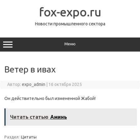
Перейти
к
fox-expo.ru
содержимому
Новости промышленного сектора
Меню
Ветер в ивах
Автор:
expo_admin
|
16 октября 2025
Он действительно был измененной Жабой!
Читать статью
Аминь
Раздел:
Цитаты