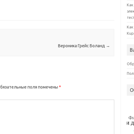
Как
эле
тес
Как
Kup
Вероника Грейс Боланд
→
В
Обр
Пол
бязательные поля помечены
*
О