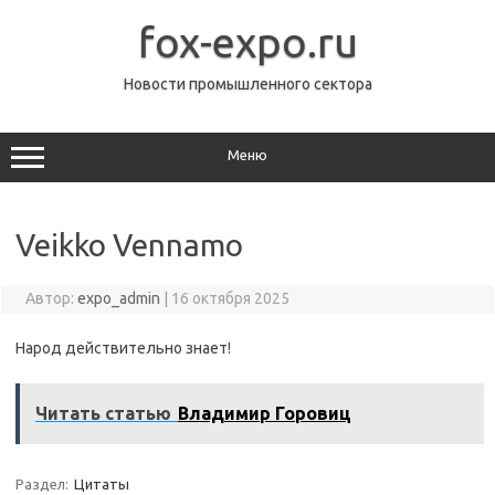
Перейти
к
fox-expo.ru
содержимому
Новости промышленного сектора
Меню
Veikko Vennamo
Автор:
expo_admin
|
16 октября 2025
Народ действительно знает!
Читать статью
Владимир Горовиц
Раздел:
Цитаты