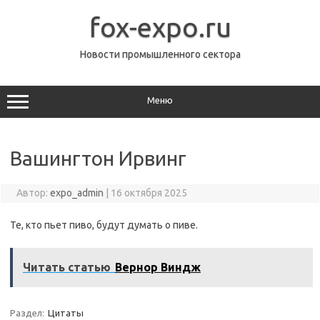
Перейти
к
fox-expo.ru
содержимому
Новости промышленного сектора
Меню
Вашингтон Ирвинг
Автор:
expo_admin
|
16 октября 2025
Те, кто пьет пиво, будут думать о пиве.
Читать статью
Вернор Виндж
Раздел:
Цитаты