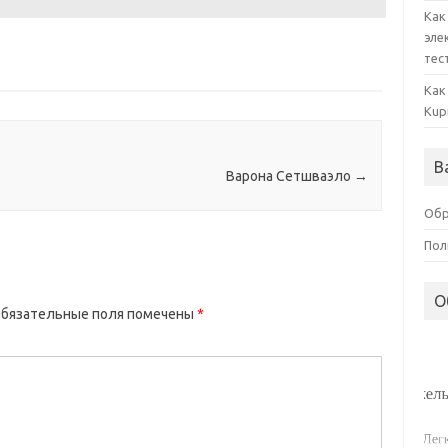
Как
эле
тес
Как
Kup
В
Варона Сетшваэло
→
Обр
Пол
О
бязательные поля помечены
*