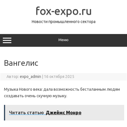
Перейти
к
fox-expo.ru
содержимому
Новости промышленного сектора
Меню
Вангелис
Автор:
expo_admin
|
16 октября 2025
Музыка Нового века: дала возможность бесталанным людям
создавать очень скучную музыку.
Читать статью
Джеймс Монро