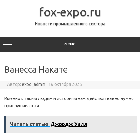
Перейти
к
fox-expo.ru
содержимому
Новости промышленного сектора
Меню
Ванесса Накате
Автор:
expo_admin
|
16 октября 2025
Именно к таким людям и историям нам действительно нужно
прислушиваться.
Читать статью
Джордж Уилл