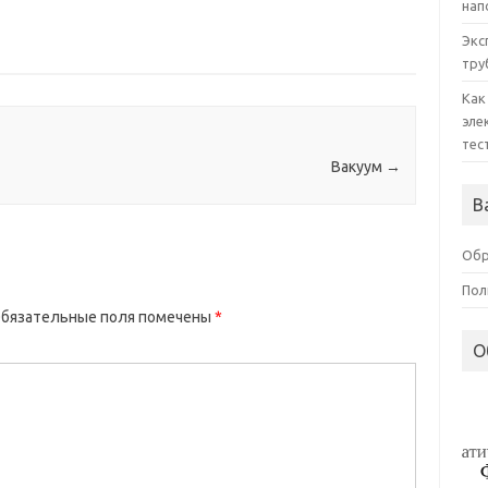
нап
Экс
тру
Как
эле
тес
Вакуум
→
В
Обр
Пол
бязательные поля помечены
*
О