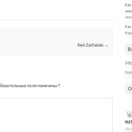
Как
эле
тес
Как
Kup
Ravi Zacharias
→
В
Обр
Пол
бязательные поля помечены
*
О