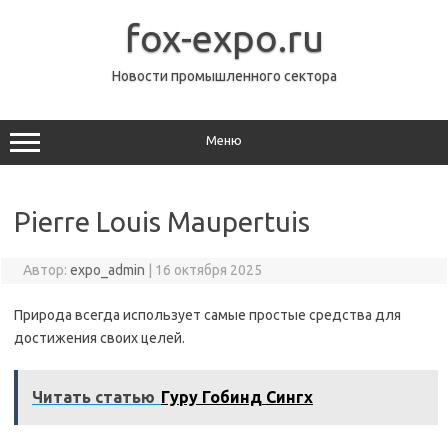
Перейти
к
fox-expo.ru
содержимому
Новости промышленного сектора
Меню
Pierre Louis Maupertuis
Автор:
expo_admin
|
16 октября 2025
Природа всегда использует самые простые средства для
достижения своих целей.
Читать статью
Гуру Гобинд Сингх