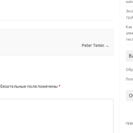
нап
Экс
тру
Как
эле
тес
Peter Temin
→
В
Обр
Пол
бязательные поля помечены
*
О