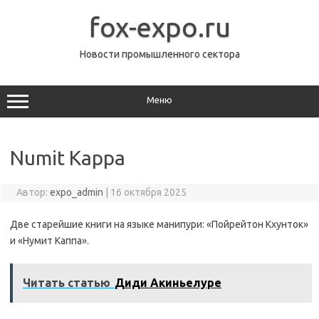
Перейти
к
fox-expo.ru
содержимому
Новости промышленного сектора
Меню
Numit Kappa
Автор:
expo_admin
|
16 октября 2025
Две старейшие книги на языке манипури: «Пойрейтон Кхунток»
и «Нумит Каппа».
Читать статью
Диди Акиньелуре