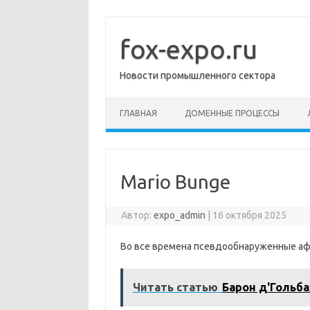
Перейти
к
содержимому
fox-expo.ru
Новости промышленного сектора
ГЛАВНАЯ
ДОМЕННЫЕ ПРОЦЕССЫ
Mario Bunge
Автор:
expo_admin
|
16 октября 2025
Во все времена псевдообнаруженные аф
Читать статью
Барон д'Гольба