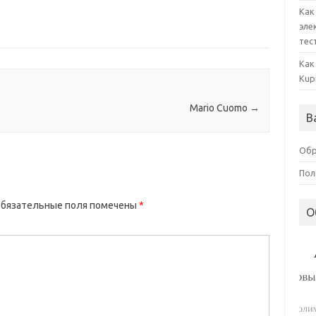
Как
эле
тес
Как
Kup
Mario Cuomo
→
В
Обр
Пол
бязательные поля помечены
*
О