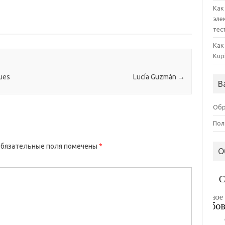
Как
эле
тес
Как
Kup
ues
Lucía Guzmán
→
В
Обр
Пол
бязательные поля помечены
*
О