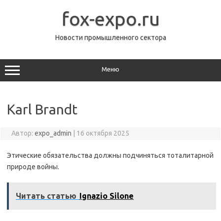
Перейти
к
fox-expo.ru
содержимому
Новости промышленного сектора
Меню
Karl Brandt
Автор:
expo_admin
|
16 октября 2025
Этические обязательства должны подчиняться тоталитарной
природе войны.
Читать статью
Ignazio Silone