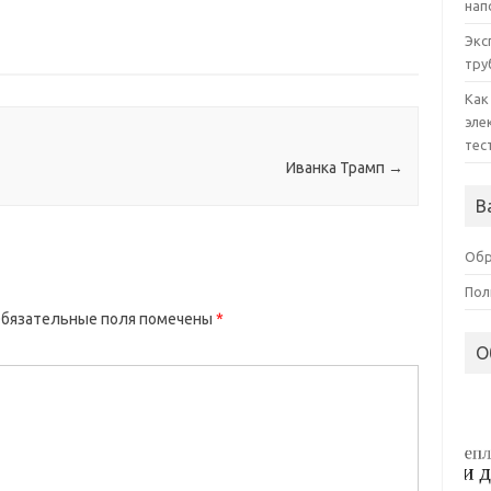
нап
Экс
тру
Как
эле
тес
Иванка Трамп
→
В
Обр
Пол
бязательные поля помечены
*
О