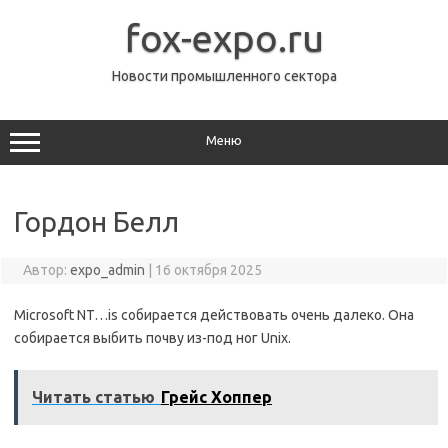
Перейти
к
fox-expo.ru
содержимому
Новости промышленного сектора
Меню
Гордон Белл
Автор:
expo_admin
|
16 октября 2025
Microsoft NT…is собирается действовать очень далеко. Она
собирается выбить почву из-под ног Unix.
Читать статью
Грейс Хоппер