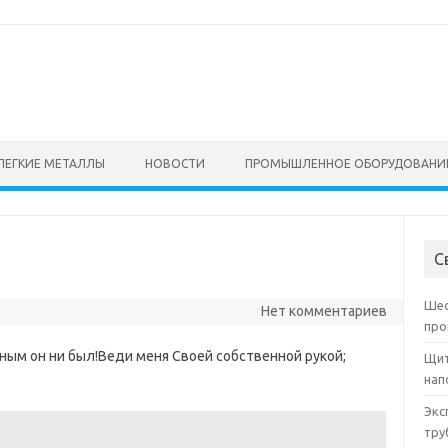
ЛЕГКИЕ МЕТАЛЛЫ
НОВОСТИ
ПРОМЫШЛЕННОЕ ОБОРУДОВАНИ
С
Шес
Нет комментариев
про
емным он ни был!Веди меня Своей собственной рукой;
Щит
нап
Экс
тру