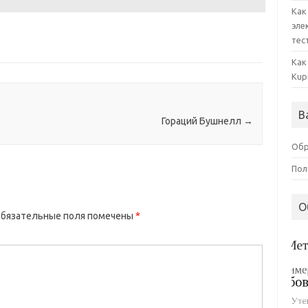
Как
эле
тес
Как
Kup
В
Гораций Бушнелл
→
Обр
Пол
О
бязательные поля помечены
*