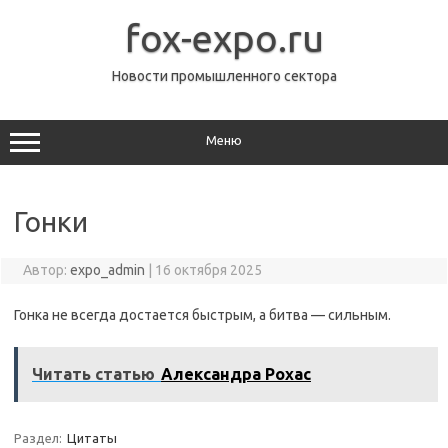
Перейти
к
fox-expo.ru
содержимому
Новости промышленного сектора
Меню
Гонки
Автор:
expo_admin
|
16 октября 2025
Гонка не всегда достается быстрым, а битва — сильным.
Читать статью
Александра Рохас
Раздел:
Цитаты