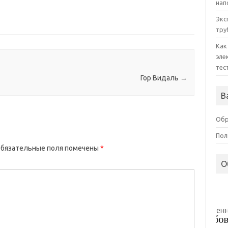
нап
Экс
тру
Как
эле
тес
Гор Видаль
→
В
Обр
Пол
бязательные поля помечены
*
О