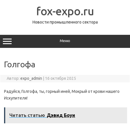
Перейти
к
fox-expo.ru
содержимому
Новости промышленного сектора
Меню
Голгофа
Автор:
expo_admin
|
16 октября 2025
Радуйся, Голгофа, ты, горный иней, Мокрый от крови нашего
Искупителя!
Читать статью
Дэвид Боуи