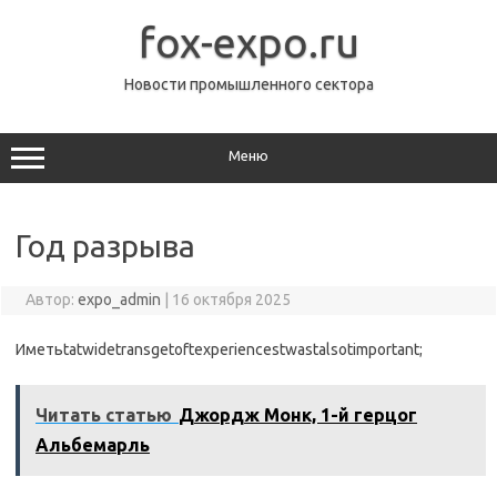
Перейти
к
fox-expo.ru
содержимому
Новости промышленного сектора
Меню
Год разрыва
Автор:
expo_admin
|
16 октября 2025
Иметьtatwidetransgetoftexperiencestwastalsotimportant;
Читать статью
Джордж Монк, 1-й герцог
Альбемарль