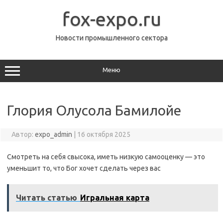
Перейти
к
fox-expo.ru
содержимому
Новости промышленного сектора
Меню
Глория Олусола Бамилойе
Автор:
expo_admin
|
16 октября 2025
Смотреть на себя свысока, иметь низкую самооценку — это
уменьшит то, что Бог хочет сделать через вас
Читать статью
Игральная карта