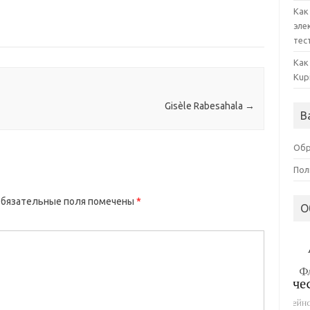
Как
эле
тес
Как
Kup
Gisèle Rabesahala
→
В
Обр
Пол
бязательные поля помечены
*
О