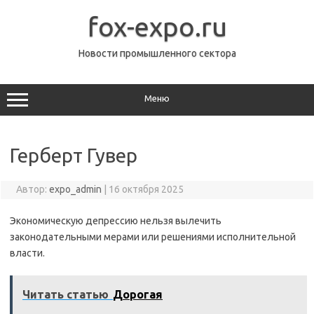
Перейти
к
fox-expo.ru
содержимому
Новости промышленного сектора
Меню
Герберт Гувер
Автор:
expo_admin
|
16 октября 2025
Экономическую депрессию нельзя вылечить
законодательными мерами или решениями исполнительной
власти.
Читать статью
Дорогая