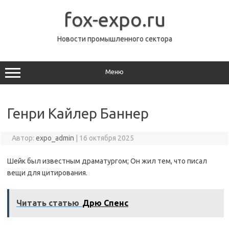
Перейти
к
fox-expo.ru
содержимому
Новости промышленного сектора
Меню
Генри Кайлер Баннер
Автор:
expo_admin
|
16 октября 2025
Шейк был известным драматургом; Он жил тем, что писал
вещи для цитирования.
Читать статью
Дрю Спенс