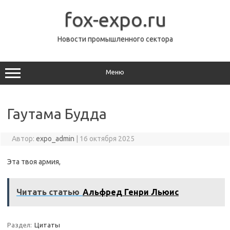
Перейти
к
fox-expo.ru
содержимому
Новости промышленного сектора
Меню
Гаутама Будда
Автор:
expo_admin
|
16 октября 2025
Эта твоя армия,
Читать статью
Альфред Генри Льюис
Раздел:
Цитаты