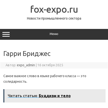
Перейти
к
fox-expo.ru
содержимому
Новости промышленного сектора
Меню
Гарри Бриджес
Автор:
expo_admin
|
16 октября 2025
Самое важное слово в языке рабочего класса — это
солидарность.
Читать статью
Буддизм и тело