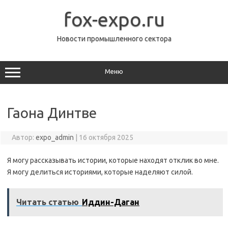
Перейти
к
fox-expo.ru
содержимому
Новости промышленного сектора
Меню
Гаона Динтве
Автор:
expo_admin
|
16 октября 2025
Я могу рассказывать истории, которые находят отклик во мне.
Я могу делиться историями, которые наделяют силой.
Читать статью
Иддин-Даган