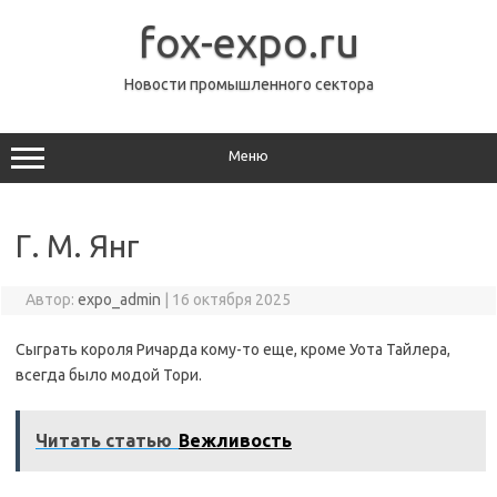
Перейти
к
fox-expo.ru
содержимому
Новости промышленного сектора
Меню
Г. М. Янг
Автор:
expo_admin
|
16 октября 2025
Сыграть короля Ричарда кому-то еще, кроме Уота Тайлера,
всегда было модой Тори.
Читать статью
Вежливость