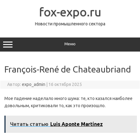
Перейти
к
fox-expo.ru
содержимому
Новости промышленного сектора
Меню
François-René de Chateaubriand
Автор:
expo_admin
|
16 октября 2025
Мое падение наделало много шума: те, кто казался наиболее
довольным, критиковали то, как это произошло.
Читать статью
Luis Aponte Martínez