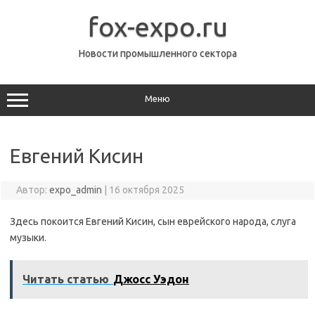
Перейти
к
fox-expo.ru
содержимому
Новости промышленного сектора
Меню
Евгений Кисин
Автор:
expo_admin
|
16 октября 2025
Здесь покоится Евгений Кисин, сын еврейского народа, слуга
музыки.
Читать статью
Джосс Уэдон