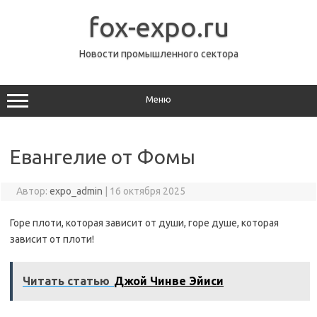
Перейти
к
fox-expo.ru
содержимому
Новости промышленного сектора
Меню
Евангелие от Фомы
Автор:
expo_admin
|
16 октября 2025
Горе плоти, которая зависит от души, горе душе, которая
зависит от плоти!
Читать статью
Джой Чинве Эйиси