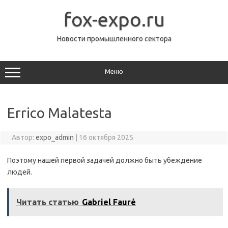
Перейти
к
fox-expo.ru
содержимому
Новости промышленного сектора
Меню
Errico Malatesta
Автор:
expo_admin
|
16 октября 2025
Поэтому нашей первой задачей должно быть убеждение
людей.
Читать статью
Gabriel Fauré