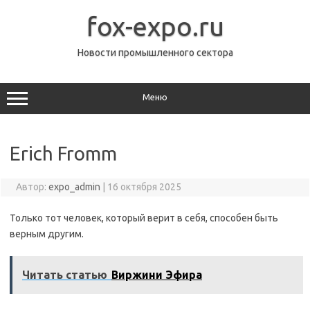
Перейти
к
fox-expo.ru
содержимому
Новости промышленного сектора
Меню
Erich Fromm
Автор:
expo_admin
|
16 октября 2025
Только тот человек, который верит в себя, способен быть
верным другим.
Читать статью
Виржини Эфира