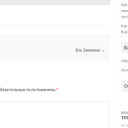
Как
эле
тес
Как
Kup
В
Éric Zemmour
→
Обр
Пол
О
бязательные поля помечены
*