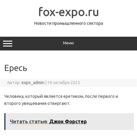
Перейти
к
fox-expo.ru
содержимому
Новости промышленного сектора
Меню
Ересь
Автор:
expo_admin
|
16 октября 2025
Человека, который является еретиком, после первого и
второго увещевания отвергают.
Читать статью
Джон Форстер