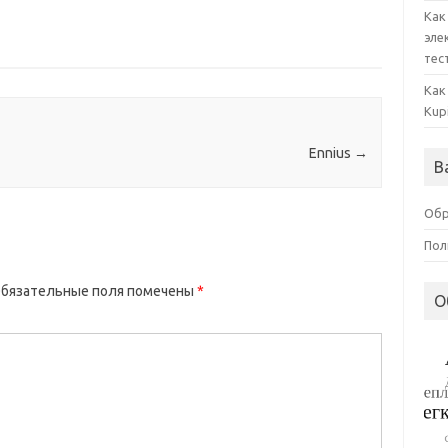
Как
эле
тес
Как
Kup
Ennius
→
В
Обр
Пол
бязательные поля помечены
*
О