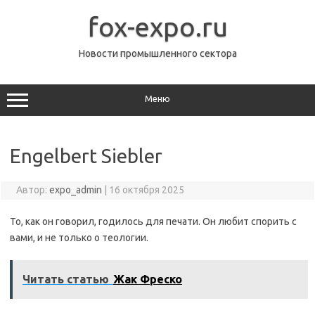
Перейти
к
fox-expo.ru
содержимому
Новости промышленного сектора
Меню
Engelbert Siebler
Автор:
expo_admin
|
16 октября 2025
То, как он говорил, годилось для печати. Он любит спорить с
вами, и не только о теологии.
Читать статью
Жак Фреско