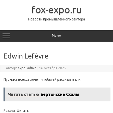
Перейти
к
fox-expo.ru
содержимому
Новости промышленного сектора
Меню
Edwin Lefèvre
Автор:
expo_admin
|
16 октября 2025
Публика всегда хочет, чтобы ей рассказывали.
Читать статью
Бертонские Скалы
Раздел:
Цитаты