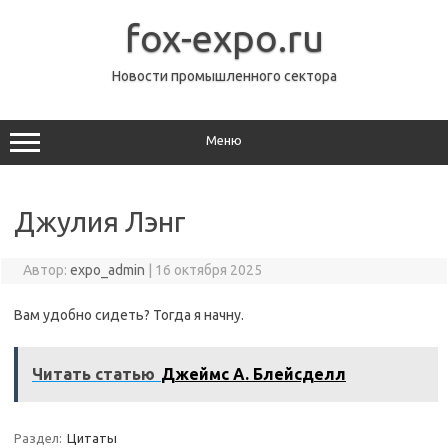
Перейти
к
fox-expo.ru
содержимому
Новости промышленного сектора
Меню
Джулия Лэнг
Автор:
expo_admin
|
16 октября 2025
Вам удобно сидеть? Тогда я начну.
Читать статью
Джеймс А. Блейсделл
Раздел:
Цитаты