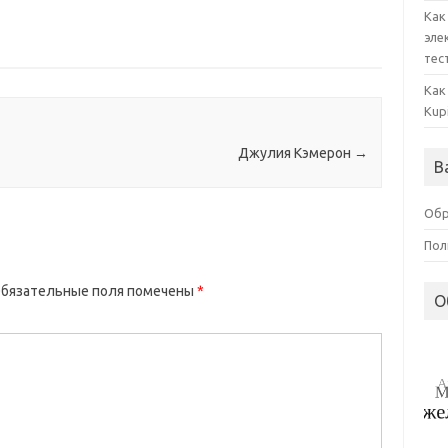
Как
эле
тес
Как
Kup
Джулия Кэмерон
→
В
Обр
Пол
бязательные поля помечены
*
О