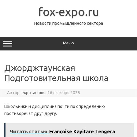
Перейти
к
fox-expo.ru
содержимому
Новости промышленного сектора
Меню
Джорджтаунская
Подготовительная школа
Автор:
expo_admin
|
16 октября 2025
Школьники и дисциплина почти по определению
противоречат друг другу.
Читать статью
Françoise Kayitare Tengera