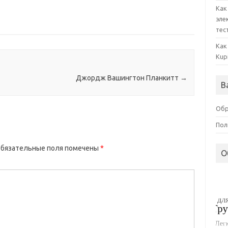
Как
эле
тес
Как
Kup
Джордж Вашингтон Планкитт
→
В
Обр
Пол
бязательные поля помечены
*
О