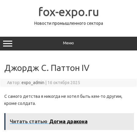
Перейти
к
fox-expo.ru
содержимому
Новости промышленного сектора
Меню
Джордж С. Паттон IV
Автор:
expo_admin
|
16 октября 2025
С самого детства я никогда не хотел быть кем-то другим,
кроме солдата.
Читать статью
Догма дракона