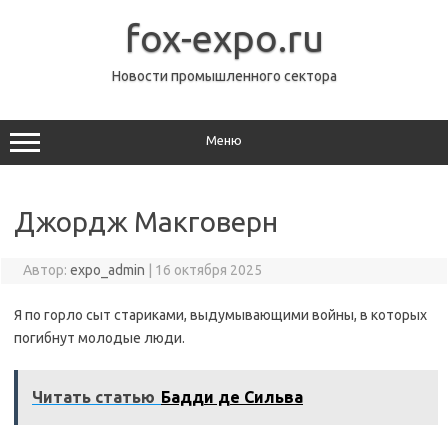
Перейти
к
fox-expo.ru
содержимому
Новости промышленного сектора
Меню
Джордж Макговерн
Автор:
expo_admin
|
16 октября 2025
Я по горло сыт стариками, выдумывающими войны, в которых
погибнут молодые люди.
Читать статью
Бадди де Сильва