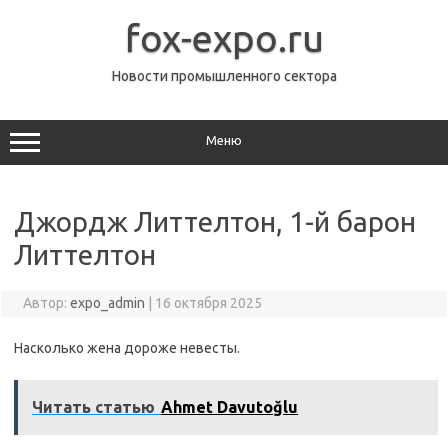
Перейти
к
fox-expo.ru
содержимому
Новости промышленного сектора
Меню
Джордж Литтелтон, 1-й барон
Литтелтон
Автор:
expo_admin
|
16 октября 2025
Насколько жена дороже невесты.
Читать статью
Ahmet Davutoğlu