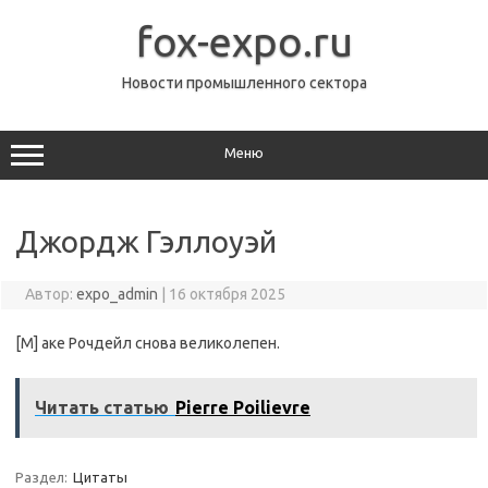
Перейти
к
fox-expo.ru
содержимому
Новости промышленного сектора
Меню
Джордж Гэллоуэй
Автор:
expo_admin
|
16 октября 2025
[M] аке Рочдейл снова великолепен.
Читать статью
Pierre Poilievre
Раздел:
Цитаты