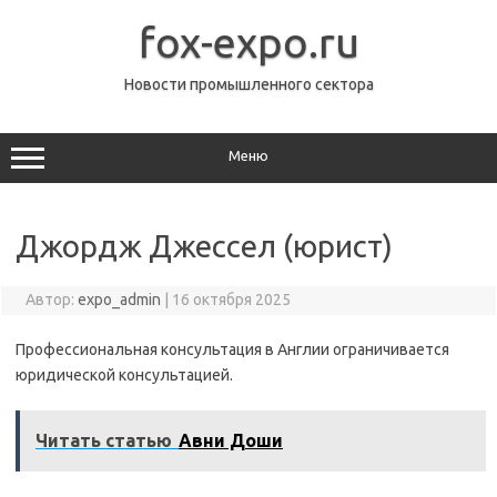
Перейти
к
fox-expo.ru
содержимому
Новости промышленного сектора
Меню
Джордж Джессел (юрист)
Автор:
expo_admin
|
16 октября 2025
Профессиональная консультация в Англии ограничивается
юридической консультацией.
Читать статью
Авни Доши