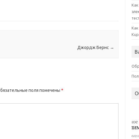
Как
эле
тес
Как
Kup
Джордж Бернс
→
В
Обр
Пол
бязательные поля помечены
*
О