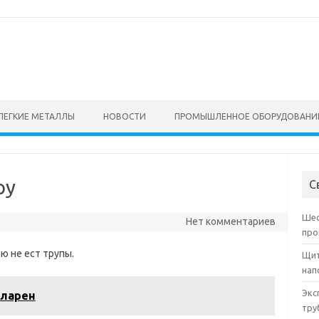
ЛЕГКИЕ МЕТАЛЛЫ
НОВОСТИ
ПРОМЫШЛЕННОЕ ОБОРУДОВАНИ
оу
С
Шес
Нет комментариев
про
ю не ест трупы.
Щит
нап
Экс
кларен
тру